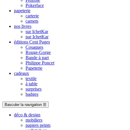
Penrose
Pokerface
papeterie
carterie
carnets
nos livres
sur IchetKar
par IchetKar
éditions Cent Pages
Cosaques
Rouge-Gorge
Bande à part
Philippe Poncet
Papeterie
cadeaux
textile
à table
surprises
badges
Basculer la navigation
☰
déco & design
mobiliers
papiers peints