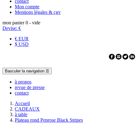
contact
Mon compte
Mentions légales & cgv
mon panier
0
- vide
Devise:
€
€ EUR
$ USD
Basculer la navigation
☰
à propos
revue de presse
contact
Accueil
CADEAUX
à table
Plateau rond Penrose Black Stripes