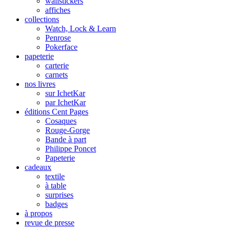
wallstickers
affiches
collections
Watch, Lock & Learn
Penrose
Pokerface
papeterie
carterie
carnets
nos livres
sur IchetKar
par IchetKar
éditions Cent Pages
Cosaques
Rouge-Gorge
Bande à part
Philippe Poncet
Papeterie
cadeaux
textile
à table
surprises
badges
à propos
revue de presse