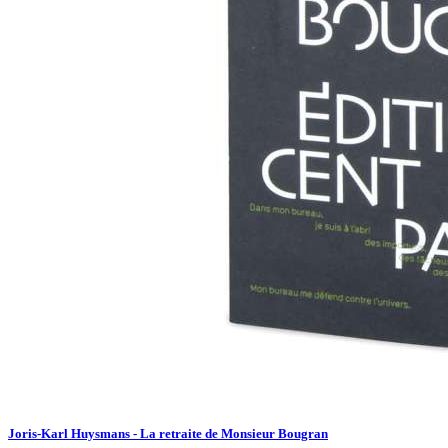
Joris-Karl Huysmans - La retraite de Monsieur Bougran