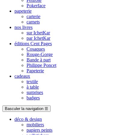
Penrose
Pokerface
papeterie
carterie
carnets
nos livres
sur IchetKar
par IchetKar
éditions Cent Pages
Cosaques
Rouge-Gorge
Bande à part
Philippe Poncet
Papeterie
cadeaux
textile
à table
surprises
badges
Basculer la navigation
☰
déco & design
mobiliers
papiers peints