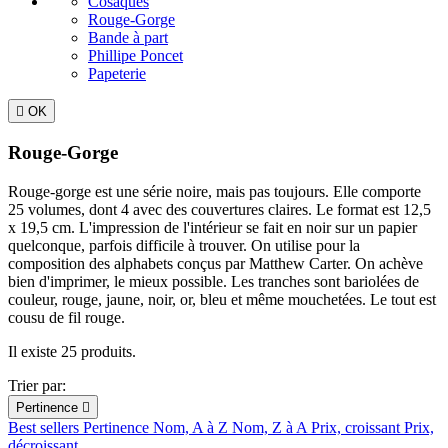
Cosaques
Rouge-Gorge
Bande à part
Phillipe Poncet
Papeterie

OK
Rouge-Gorge
Rouge-gorge est une série noire, mais pas toujours. Elle comporte
25 volumes, dont 4 avec des couvertures claires. Le format est 12,5
x 19,5 cm. L'impression de l'intérieur se fait en noir sur un papier
quelconque, parfois difficile à trouver. On utilise pour la
composition des alphabets conçus par Matthew Carter. On achève
bien d'imprimer, le mieux possible. Les tranches sont bariolées de
couleur, rouge, jaune, noir, or, bleu et même mouchetées. Le tout est
cousu de fil rouge.
Il existe 25 produits.
Trier par:
Pertinence

Best sellers
Pertinence
Nom, A à Z
Nom, Z à A
Prix, croissant
Prix,
décroissant