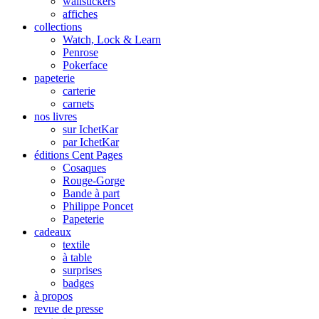
wallstickers
affiches
collections
Watch, Lock & Learn
Penrose
Pokerface
papeterie
carterie
carnets
nos livres
sur IchetKar
par IchetKar
éditions Cent Pages
Cosaques
Rouge-Gorge
Bande à part
Philippe Poncet
Papeterie
cadeaux
textile
à table
surprises
badges
à propos
revue de presse