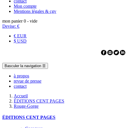
contact
Mon compte
Mentions légales & cgv
mon panier
0
- vide
Devise:
€
€ EUR
$ USD
Basculer la navigation
☰
à propos
revue de presse
contact
Accueil
ÉDITIONS CENT PAGES
Rouge-Gorge
ÉDITIONS CENT PAGES