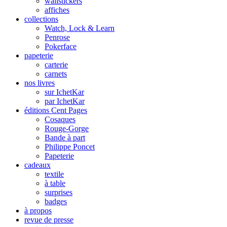
wallstickers
affiches
collections
Watch, Lock & Learn
Penrose
Pokerface
papeterie
carterie
carnets
nos livres
sur IchetKar
par IchetKar
éditions Cent Pages
Cosaques
Rouge-Gorge
Bande à part
Philippe Poncet
Papeterie
cadeaux
textile
à table
surprises
badges
à propos
revue de presse