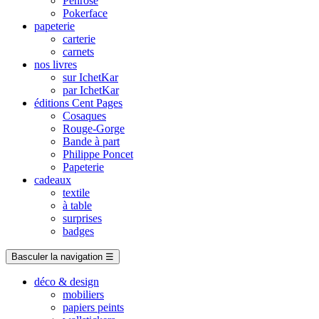
Penrose
Pokerface
papeterie
carterie
carnets
nos livres
sur IchetKar
par IchetKar
éditions Cent Pages
Cosaques
Rouge-Gorge
Bande à part
Philippe Poncet
Papeterie
cadeaux
textile
à table
surprises
badges
Basculer la navigation
☰
déco & design
mobiliers
papiers peints