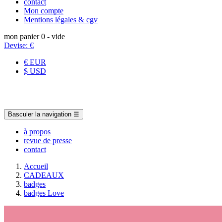
contact
Mon compte
Mentions légales & cgv
mon panier
0
- vide
Devise:
€
€ EUR
$ USD
Basculer la navigation
☰
à propos
revue de presse
contact
Accueil
CADEAUX
badges
badges Love