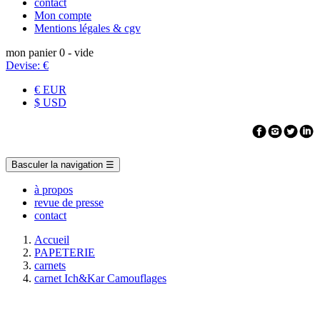
contact
Mon compte
Mentions légales & cgv
mon panier
0
- vide
Devise:
€
€ EUR
$ USD
Basculer la navigation
☰
à propos
revue de presse
contact
Accueil
PAPETERIE
carnets
carnet Ich&Kar Camouflages