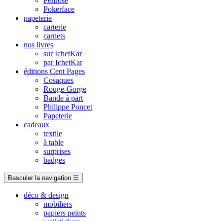
Penrose
Pokerface
papeterie
carterie
carnets
nos livres
sur IchetKar
par IchetKar
éditions Cent Pages
Cosaques
Rouge-Gorge
Bande à part
Philippe Poncet
Papeterie
cadeaux
textile
à table
surprises
badges
Basculer la navigation
☰
déco & design
mobiliers
papiers peints