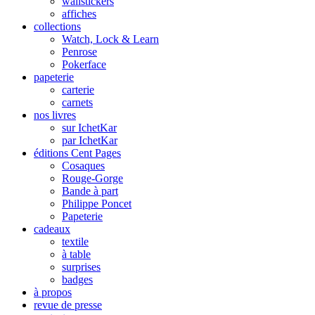
wallstickers
affiches
collections
Watch, Lock & Learn
Penrose
Pokerface
papeterie
carterie
carnets
nos livres
sur IchetKar
par IchetKar
éditions Cent Pages
Cosaques
Rouge-Gorge
Bande à part
Philippe Poncet
Papeterie
cadeaux
textile
à table
surprises
badges
à propos
revue de presse