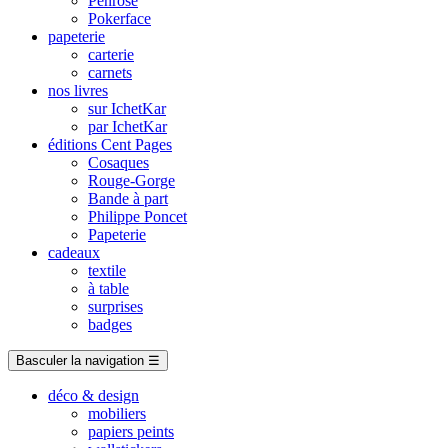
Penrose
Pokerface
papeterie
carterie
carnets
nos livres
sur IchetKar
par IchetKar
éditions Cent Pages
Cosaques
Rouge-Gorge
Bande à part
Philippe Poncet
Papeterie
cadeaux
textile
à table
surprises
badges
Basculer la navigation
☰
déco & design
mobiliers
papiers peints