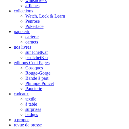
wallstickers
affiches
collections
Watch, Lock & Learn
Penrose
Pokerface
papeterie
carterie
carnets
nos livres
sur IchetKar
par IchetKar
éditions Cent Pages
Cosaques
Rouge-Gorge
Bande à part
Philippe Poncet
Papeterie
cadeaux
textile
à table
surprises
badges
à propos
revue de presse