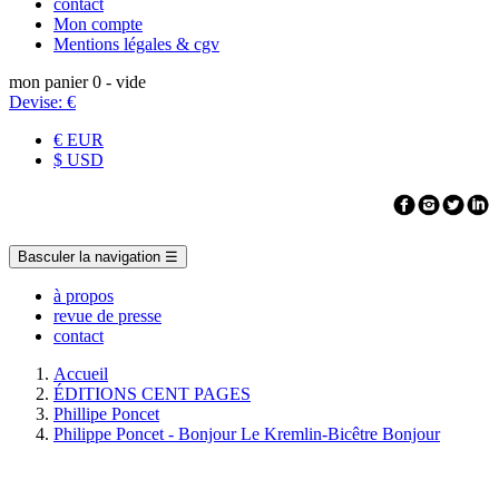
contact
Mon compte
Mentions légales & cgv
mon panier
0
- vide
Devise:
€
€ EUR
$ USD
Basculer la navigation
☰
à propos
revue de presse
contact
Accueil
ÉDITIONS CENT PAGES
Phillipe Poncet
Philippe Poncet - Bonjour Le Kremlin-Bicêtre Bonjour