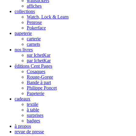
wallstickers
affiches
collections
Watch, Lock & Learn
Penrose
Pokerface
papeterie
carterie
carnets
nos livres
sur IchetKar
par IchetKar
éditions Cent Pages
Cosaques
Rouge-Gorge
Bande à part
Philippe Poncet
Papeterie
cadeaux
textile
à table
surprises
badges
à propos
revue de presse