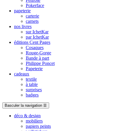
Penrose
Pokerface
papeterie
carterie
carnets
nos livres
sur IchetKar
par IchetKar
éditions Cent Pages
Cosaques
Rouge-Gorge
Bande à part
Philippe Poncet
Papeterie
cadeaux
textile
à table
surprises
badges
Basculer la navigation
☰
déco & design
mobiliers
papiers peints