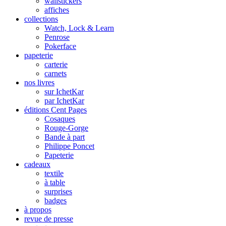
wallstickers
affiches
collections
Watch, Lock & Learn
Penrose
Pokerface
papeterie
carterie
carnets
nos livres
sur IchetKar
par IchetKar
éditions Cent Pages
Cosaques
Rouge-Gorge
Bande à part
Philippe Poncet
Papeterie
cadeaux
textile
à table
surprises
badges
à propos
revue de presse