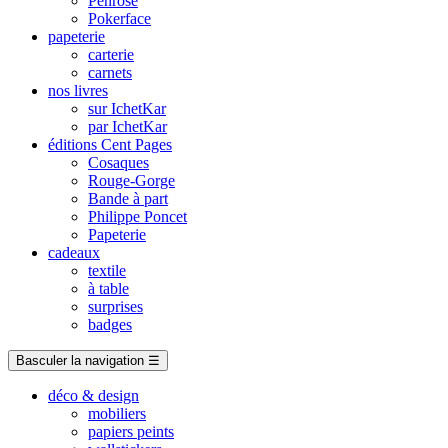
Penrose
Pokerface
papeterie
carterie
carnets
nos livres
sur IchetKar
par IchetKar
éditions Cent Pages
Cosaques
Rouge-Gorge
Bande à part
Philippe Poncet
Papeterie
cadeaux
textile
à table
surprises
badges
Basculer la navigation
☰
déco & design
mobiliers
papiers peints