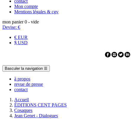
contact
Mon compte
Mentions légales & cgv
mon panier
0
- vide
Devise:
€
€ EUR
$ USD
Basculer la navigation
☰
à propos
revue de presse
contact
Accueil
ÉDITIONS CENT PAGES
Cosaques
Jean Genet - Dialogues