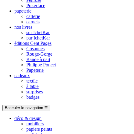
Penrose
Pokerface
papeterie
carterie
carnets
nos livres
sur IchetKar
par IchetKar
éditions Cent Pages
Cosaques
Rouge-Gorge
Bande à part
Philippe Poncet
Papeterie
cadeaux
textile
à table
surprises
badges
Basculer la navigation
☰
déco & design
mobiliers
papiers peints