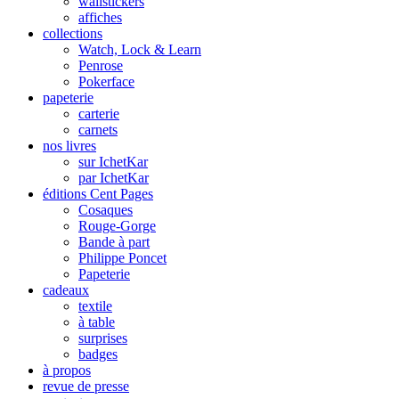
wallstickers
affiches
collections
Watch, Lock & Learn
Penrose
Pokerface
papeterie
carterie
carnets
nos livres
sur IchetKar
par IchetKar
éditions Cent Pages
Cosaques
Rouge-Gorge
Bande à part
Philippe Poncet
Papeterie
cadeaux
textile
à table
surprises
badges
à propos
revue de presse