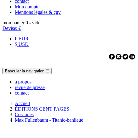
contact
Mon compte
Mentions légales & cgv
mon panier
0
- vide
Devise:
€
€ EUR
$ USD
Basculer la navigation
☰
à propos
revue de presse
contact
Accueil
ÉDITIONS CENT PAGES
Cosaques
Max Fullenbaum - Titanic-banlieue