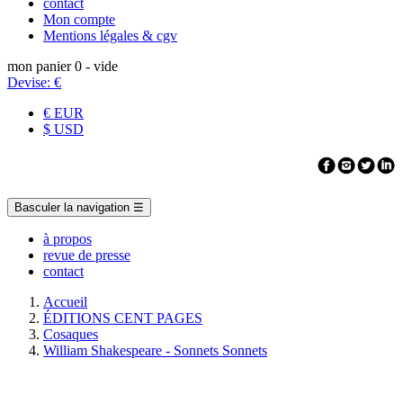
contact
Mon compte
Mentions légales & cgv
mon panier
0
- vide
Devise:
€
€ EUR
$ USD
Basculer la navigation
☰
à propos
revue de presse
contact
Accueil
ÉDITIONS CENT PAGES
Cosaques
William Shakespeare - Sonnets Sonnets