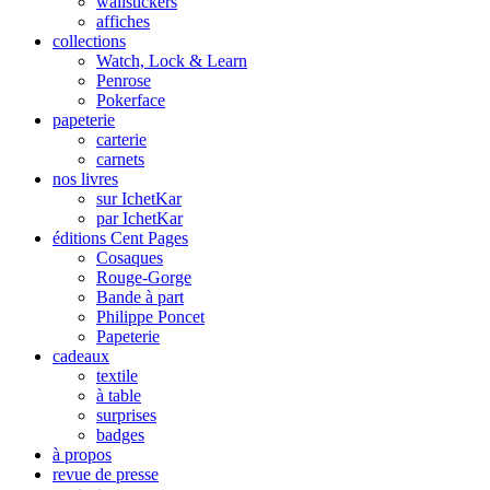
wallstickers
affiches
collections
Watch, Lock & Learn
Penrose
Pokerface
papeterie
carterie
carnets
nos livres
sur IchetKar
par IchetKar
éditions Cent Pages
Cosaques
Rouge-Gorge
Bande à part
Philippe Poncet
Papeterie
cadeaux
textile
à table
surprises
badges
à propos
revue de presse