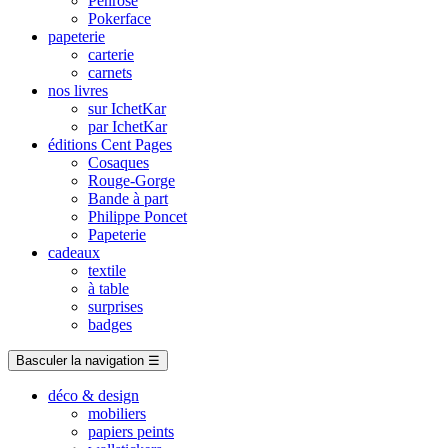
Penrose
Pokerface
papeterie
carterie
carnets
nos livres
sur IchetKar
par IchetKar
éditions Cent Pages
Cosaques
Rouge-Gorge
Bande à part
Philippe Poncet
Papeterie
cadeaux
textile
à table
surprises
badges
Basculer la navigation
☰
déco & design
mobiliers
papiers peints