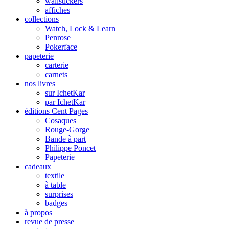
wallstickers
affiches
collections
Watch, Lock & Learn
Penrose
Pokerface
papeterie
carterie
carnets
nos livres
sur IchetKar
par IchetKar
éditions Cent Pages
Cosaques
Rouge-Gorge
Bande à part
Philippe Poncet
Papeterie
cadeaux
textile
à table
surprises
badges
à propos
revue de presse