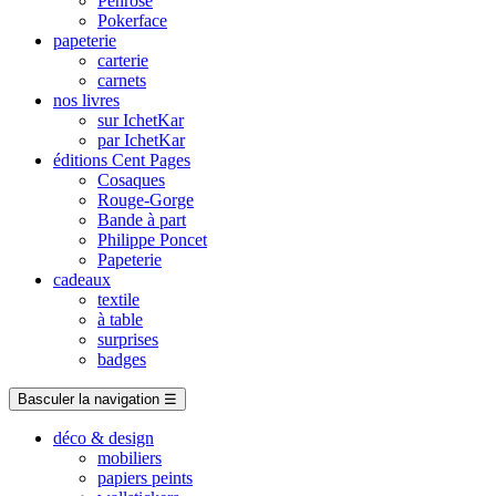
Penrose
Pokerface
papeterie
carterie
carnets
nos livres
sur IchetKar
par IchetKar
éditions Cent Pages
Cosaques
Rouge-Gorge
Bande à part
Philippe Poncet
Papeterie
cadeaux
textile
à table
surprises
badges
Basculer la navigation
☰
déco & design
mobiliers
papiers peints