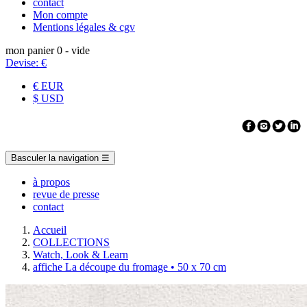
contact
Mon compte
Mentions légales & cgv
mon panier
0
- vide
Devise:
€
€ EUR
$ USD
Basculer la navigation
☰
à propos
revue de presse
contact
Accueil
COLLECTIONS
Watch, Look & Learn
affiche La découpe du fromage • 50 x 70 cm